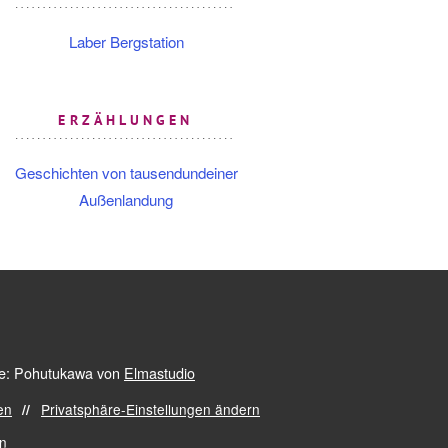
Laber Bergstation
ERZÄHLUNGEN
Geschichten von tausendundeiner
Außenlandung
: Pohutukawa von
Elmastudio
en
Privatsphäre-Einstellungen ändern
en