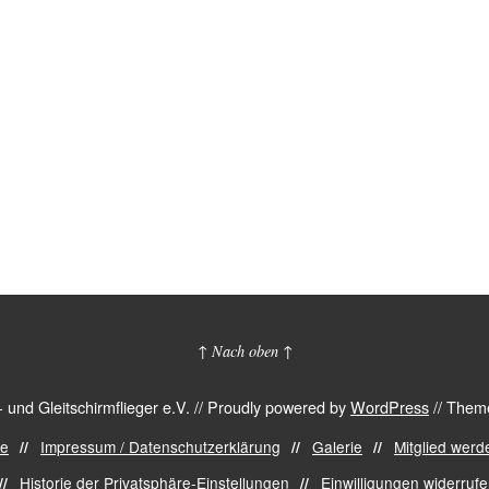
↑ Nach oben ↑
nd Gleitschirmflieger e.V.
//
Proudly powered by
WordPress
//
Theme
de
Impressum / Datenschutzerklärung
Galerie
Mitglied werd
Historie der Privatsphäre-Einstellungen
Einwilligungen widerruf