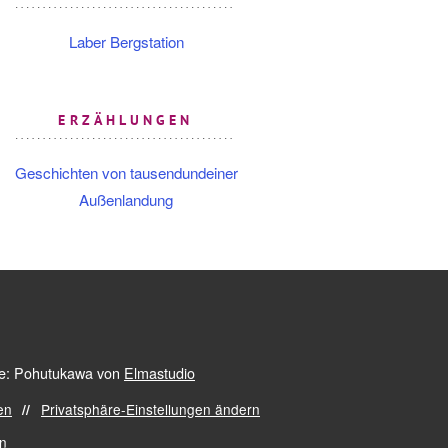
Laber Bergstation
ERZÄHLUNGEN
Geschichten von tausendundeiner
Außenlandung
: Pohutukawa von
Elmastudio
en
Privatsphäre-Einstellungen ändern
en