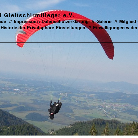
Gleitschirmflieger e.V.
nde
Impressum / Datenschutzerklärung
Galerie
Mitglied
Historie der Privatsphäre-Einstellungen
Einwilligungen wider