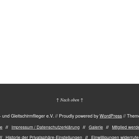
↑ Nach oben ↑
nd Gleitschirmflieger e.V.
//
Proudly powered by
WordPress
//
Theme
de
Impressum / Datenschutzerklärung
Galerie
Mitglied werd
Historie der Privatsphäre-Einstellungen
Einwilligungen widerruf