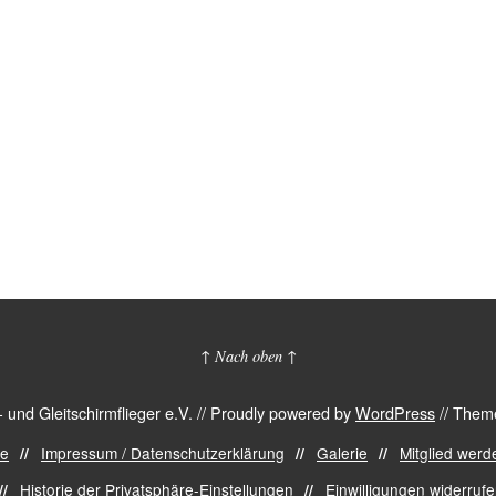
↑ Nach oben ↑
nd Gleitschirmflieger e.V.
//
Proudly powered by
WordPress
//
Theme
de
Impressum / Datenschutzerklärung
Galerie
Mitglied werd
Historie der Privatsphäre-Einstellungen
Einwilligungen widerruf