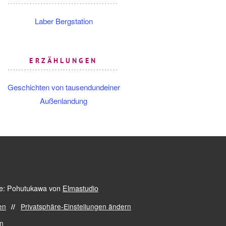
Laber Bergstation
ERZÄHLUNGEN
Geschichten von tausendundeiner
Außenlandung
: Pohutukawa von
Elmastudio
en
Privatsphäre-Einstellungen ändern
en