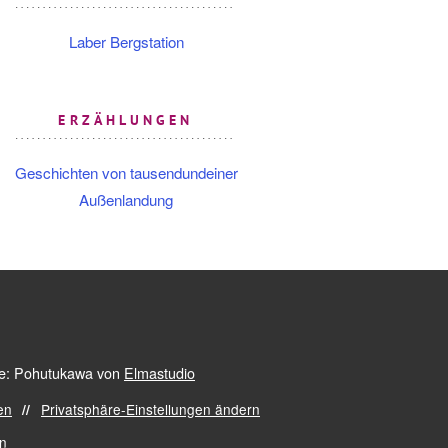
Laber Bergstation
ERZÄHLUNGEN
Geschichten von tausendundeiner
Außenlandung
: Pohutukawa von
Elmastudio
en
Privatsphäre-Einstellungen ändern
en