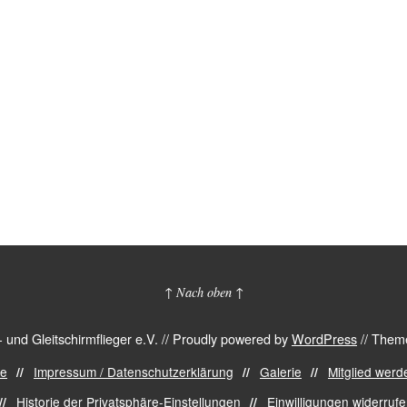
↑ Nach oben ↑
nd Gleitschirmflieger e.V.
//
Proudly powered by
WordPress
//
Theme
de
Impressum / Datenschutzerklärung
Galerie
Mitglied werd
Historie der Privatsphäre-Einstellungen
Einwilligungen widerruf